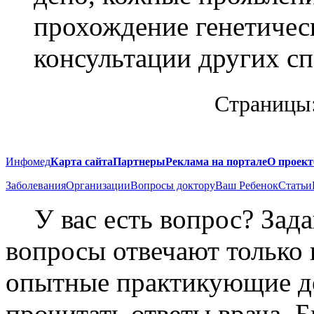
прохождение генетичес
консультации других сп
Страницы
Инфомед
Карта сайта
Партнеры
Реклама на портале
О проект
Заболевания
Организации
Вопросы доктору
Ваш Ребенок
Статьи
У вас есть вопрос? Зад
вопросы отвечают только
опытные практикующие до
прочитать ответы врача. 