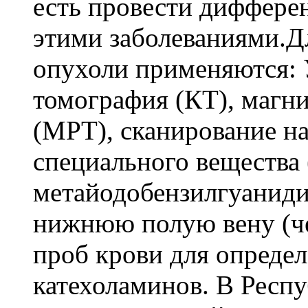
есть провести диффере
этими заболеваниями.Д
опухоли применяются:
томография (КТ), магн
(МРТ), сканирование н
специального вещества 
метайодобензилгуанидин
нижнюю полую вену (чер
проб крови для опреде
катехоламинов. В Респу